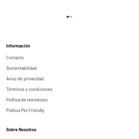
Ir al artículo 1
Ir al artículo 2
Ir al artículo 3
Información
Contacto
Sustentabilidad
Aviso de privacidad
Términos y condiciones
Política de reembolso
Política Pet Friendly
Sobre Nosotros