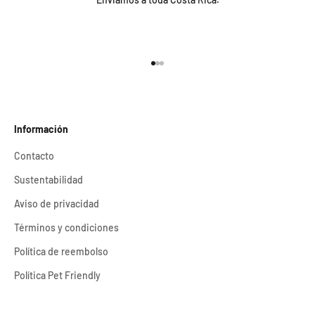
Ir al artículo 1
Ir al artículo 2
Ir al artículo 3
Información
Contacto
Sustentabilidad
Aviso de privacidad
Términos y condiciones
Política de reembolso
Política Pet Friendly