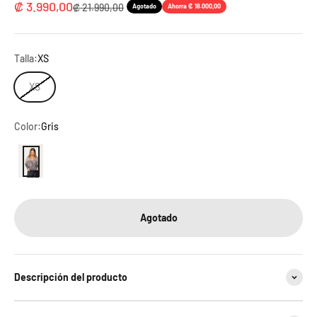
Precio de oferta
₡ 3.990,00
Precio normal
₡ 21.990,00
Agotado
Ahorra ₡ 18.000,00
Talla:
XS
XS
Color:
Gris
Gris
Agotado
Descripción del producto